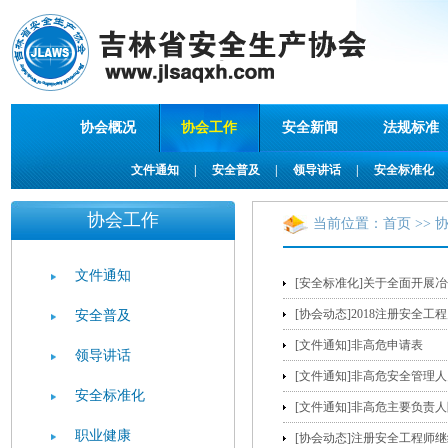
协会概况
协会工作
安全新闻
法规标准
文件通知
|
安全普及
|
领导讲话
|
安全标准化
协会工作
当前位置：
首页
>> 
文件通知
[安全标准化]关于全面开展
[协会动态]2018注册安全
安全普及
[文件通知]非高危申请表
领导讲话
[文件通知]非高危安全管理
安全标准化
[文件通知]非高危主要负责
职业健康
[协会动态]注册安全工程师继续20